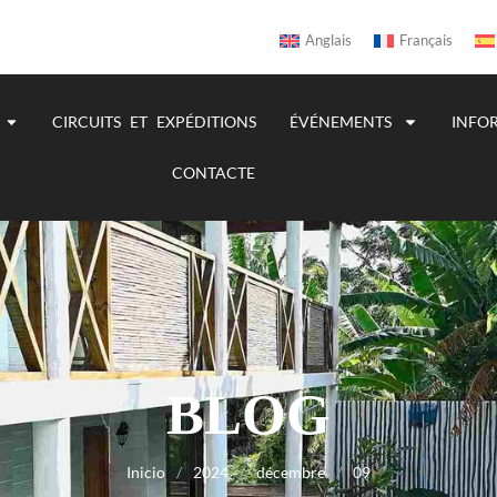
Anglais
Français
CIRCUITS ET EXPÉDITIONS
ÉVÉNEMENTS
INFO
CONTACTE
BLOG
Inicio
/
2024
/
décembre
/
09