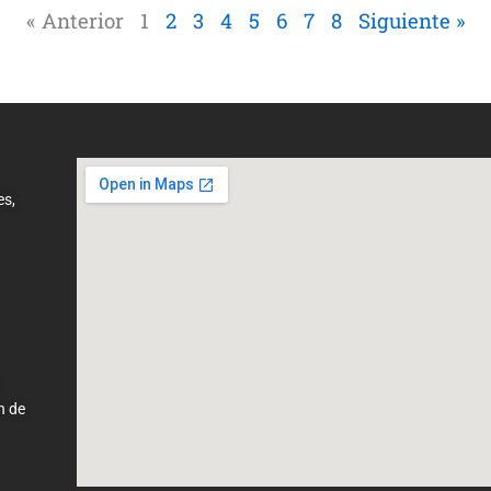
« Anterior
1
2
3
4
5
6
7
8
Siguiente »
es,
n de