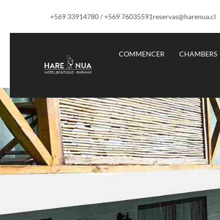
+569 33914780 / +569 76035591
reservas@harenua.cl
COMMENCER
CHAMBERS