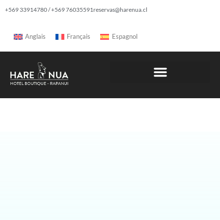
+569 33914780 / +569 76035591
reservas@harenua.cl
Anglais
Français
Espagnol