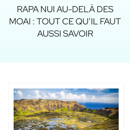
RAPA NUI AU-DELÀ DES
MOAI : TOUT CE QU’IL FAUT
AUSSI SAVOIR
Les
vol
de 
Nui 
co
l’îl
for