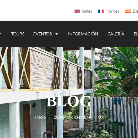
Inglés
Francés
Es
TOURS
EVENTOS
INFORMACIÓN
GALERÍA
B
BLOG
Inicio
/
2024
/
diciembre
/
09