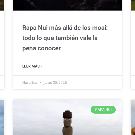
Rapa Nui más allá de los moai:
todo lo que también vale la
pena conocer
LEER MÁS »
HareNua
junio 30, 2026
RAPA NUI