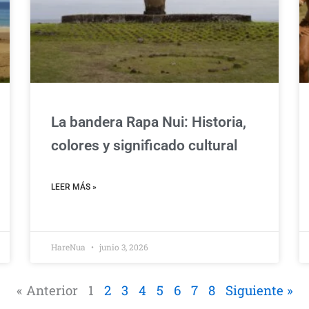
La bandera Rapa Nui: Historia,
colores y significado cultural
LEER MÁS »
HareNua
junio 3, 2026
« Anterior
1
2
3
4
5
6
7
8
Siguiente »