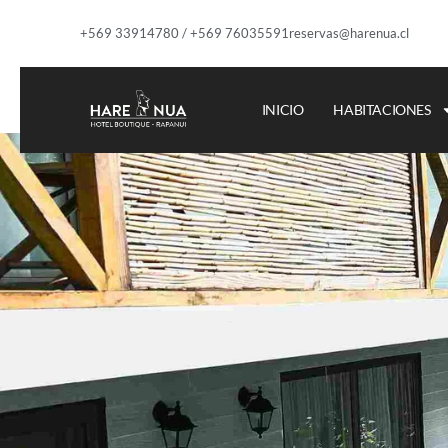
+569 33914780 / +569 76035591
reservas@harenua.cl
INICIO
HABITACIONES