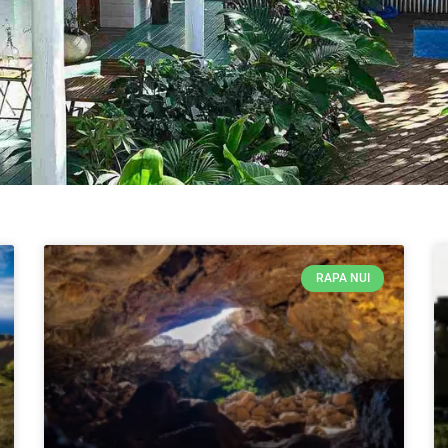
Page
Page
Page
Page
Page
Page
Page
Page
RAPA NUI