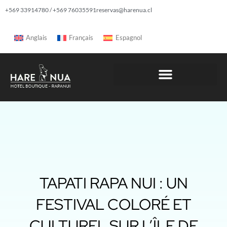
+569 33914780 / +569 76035591
reservas@harenua.cl
Anglais
Français
Espagnol
TAPATI RAPA NUI : UN
FESTIVAL COLORÉ ET
CULTUREL SUR L’ÎLE DE