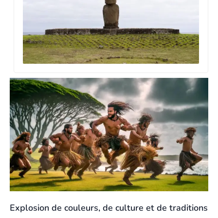
Hist
cou
sign
cul
3 ju
Explosion de couleurs, de culture et de traditions