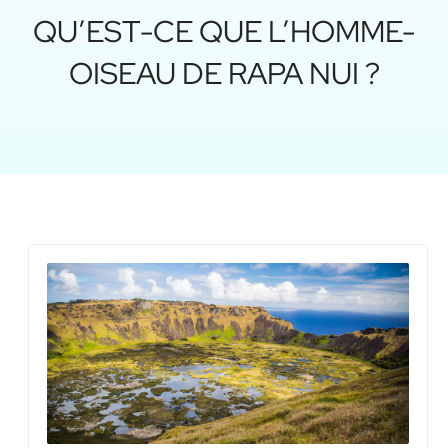
QU’EST-CE QUE L’HOMME-
OISEAU DE RAPA NUI ?
Les
vol
de 
Nui 
co
l’îl
for
9 jui
202