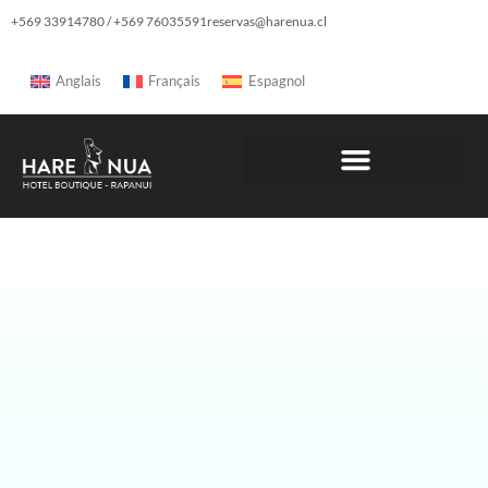
+569 33914780 / +569 76035591
reservas@harenua.cl
Anglais
Français
Espagnol