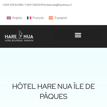
+569 33914780 / +569 76035591
reservas@harenua.cl
Anglais
Français
Espagnol
HÔTEL HARE NUA ÎLE DE
PÂQUES